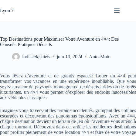
Passer
au
Lyon 7
contenu
Top Destinations pour Maximiser Votre Aventure en 4×4: Des
Conseils Pratiques Décisifs
lodilslekjshiels
juin 10, 2024
Auto-Moto
Vous rêvez d’aventure et de grands espaces? Louer un 4×4 peut
transformer vos vacances en une expérience inoubliable. Que vous
soyez amateur de paysages montagneux, de déserts arides ou de forêts
luxuriantes, un 4×4 vous permet d’explorer des endroits inaccessibles
aux véhicules classiques.
Imaginez-vous traversant des terrains accidentés, grimpant des collines
escarpées et découvrant des panoramas époustouflants. Avec un 4×4,
chaque destination devient un terrain de jeu où l’aventure vous attend à
chaque tournant. Découvrez dans cet article les meilleures destinations
pour profiter pleinement de votre location 4×4 et faire de votre voyage