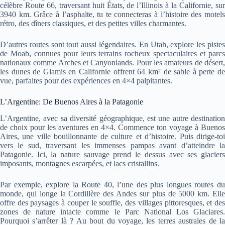
célèbre Route 66, traversant huit États, de l’Illinois à la Californie, sur
3940 km. Grâce à l’asphalte, tu te connecteras à l’histoire des motels
rétro, des dîners classiques, et des petites villes charmantes.
D’autres routes sont tout aussi légendaires. En Utah, explore les pistes
de Moab, connues pour leurs terrains rocheux spectaculaires et parcs
nationaux comme Arches et Canyonlands. Pour les amateurs de désert,
les dunes de Glamis en Californie offrent 64 km² de sable à perte de
vue, parfaites pour des expériences en 4×4 palpitantes.
L’Argentine: De Buenos Aires à la Patagonie
L’Argentine, avec sa diversité géographique, est une autre destination
de choix pour les aventures en 4×4. Commence ton voyage à Buenos
Aires, une ville bouillonnante de culture et d’histoire. Puis dirige-toi
vers le sud, traversant les immenses pampas avant d’atteindre la
Patagonie. Ici, la nature sauvage prend le dessus avec ses glaciers
imposants, montagnes escarpées, et lacs cristallins.
Par exemple, explore la Route 40, l’une des plus longues routes du
monde, qui longe la Cordillère des Andes sur plus de 5000 km. Elle
offre des paysages à couper le souffle, des villages pittoresques, et des
zones de nature intacte comme le Parc National Los Glaciares.
Pourquoi s’arrêter là ? Au bout du voyage, les terres australes de la