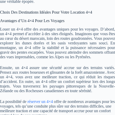
une véritable épopée.
Choix Des Destinations Idéales Pour Votre Location 4×4
Avantages d’Un 4×4 Pour Les Voyages
Louer un 4×4 offre des avantages uniques pour les voyages. D’abord,
un 4×4 permet d’accéder à des sites éloignés. Imaginons que vous êtes
au cœur du désert marocain, loin des routes goudronnées. Vous pouvez
explorer les dunes dorées et les oasis verdoyantes sans souci. En
montagne, un 4×4 offre la stabilité et la puissance nécessaires pour
gravir des pentes escarpées. Vous pouvez atteindre des sommets offrant
des vues imprenables, comme les Alpes ou les Pyrénées.
Ensuite, un 4×4 assure une sécurité accrue sur des terrains variés.
Pensez aux routes boueuses et glissantes de la forêt amazonienne. Avec
un 4×4, vous avez une meilleure traction, ce qui réduit les risques
d’accident. En outre, un 4×4 offre un confort supérieur lors des longs
trajets. Vous traverserez les paysages pittoresques de la Nouvelle-
Zélande ou des Rocheuses canadiennes en toute sérénité.
La possibilité de
réserver un 4×4
offre de nombreux avantages pour les
voyages, tels qu’une conduite plus sûre sur des terrains difficiles, une
meilleure traction et une capacité de transport accrue pour un confort