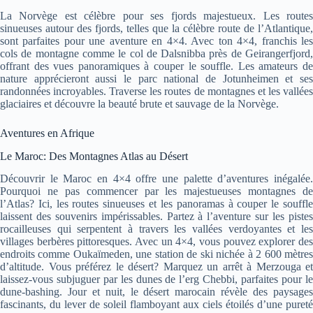
La Norvège est célèbre pour ses fjords majestueux. Les routes
sinueuses autour des fjords, telles que la célèbre route de l’Atlantique,
sont parfaites pour une aventure en 4×4. Avec ton 4×4, franchis les
cols de montagne comme le col de Dalsnibba près de Geirangerfjord,
offrant des vues panoramiques à couper le souffle. Les amateurs de
nature apprécieront aussi le parc national de Jotunheimen et ses
randonnées incroyables. Traverse les routes de montagnes et les vallées
glaciaires et découvre la beauté brute et sauvage de la Norvège.
Aventures en Afrique
Le Maroc: Des Montagnes Atlas au Désert
Découvrir le Maroc en 4×4 offre une palette d’aventures inégalée.
Pourquoi ne pas commencer par les majestueuses montagnes de
l’Atlas? Ici, les routes sinueuses et les panoramas à couper le souffle
laissent des souvenirs impérissables. Partez à l’aventure sur les pistes
rocailleuses qui serpentent à travers les vallées verdoyantes et les
villages berbères pittoresques. Avec un 4×4, vous pouvez explorer des
endroits comme Oukaïmeden, une station de ski nichée à 2 600 mètres
d’altitude. Vous préférez le désert? Marquez un arrêt à Merzouga et
laissez-vous subjuguer par les dunes de l’erg Chebbi, parfaites pour le
dune-bashing. Jour et nuit, le désert marocain révèle des paysages
fascinants, du lever de soleil flamboyant aux ciels étoilés d’une pureté