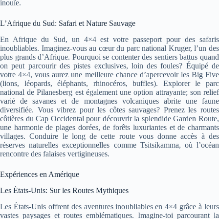
inouïe.
L’Afrique du Sud: Safari et Nature Sauvage
En Afrique du Sud, un 4×4 est votre passeport pour des safaris
inoubliables. Imaginez-vous au cœur du parc national Kruger, l’un des
plus grands d’Afrique. Pourquoi se contenter des sentiers battus quand
on peut parcourir des pistes exclusives, loin des foules? Équipé de
votre 4×4, vous aurez une meilleure chance d’apercevoir les Big Five
(lions, léopards, éléphants, rhinocéros, buffles). Explorer le parc
national de Pilanesberg est également une option attrayante; son relief
varié de savanes et de montagnes volcaniques abrite une faune
diversifiée. Vous vibrez pour les côtes sauvages? Prenez les routes
côtières du Cap Occidental pour découvrir la splendide Garden Route,
une harmonie de plages dorées, de forêts luxuriantes et de charmants
villages. Conduire le long de cette route vous donne accès à des
réserves naturelles exceptionnelles comme Tsitsikamma, où l’océan
rencontre des falaises vertigineuses.
Expériences en Amérique
Les États-Unis: Sur les Routes Mythiques
Les États-Unis offrent des aventures inoubliables en 4×4 grâce à leurs
vastes paysages et routes emblématiques. Imagine-toi parcourant la