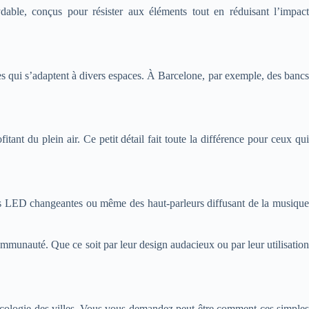
ble, conçus pour résister aux éléments tout en réduisant l’impact
es qui s’adaptent à divers espaces. À Barcelone, par exemple, des bancs
nt du plein air. Ce petit détail fait toute la différence pour ceux qui
res LED changeantes ou même des haut-parleurs diffusant de la musique
communauté. Que ce soit par leur design audacieux ou par leur utilisation
l’écologie des villes. Vous vous demandez peut-être comment ces simples