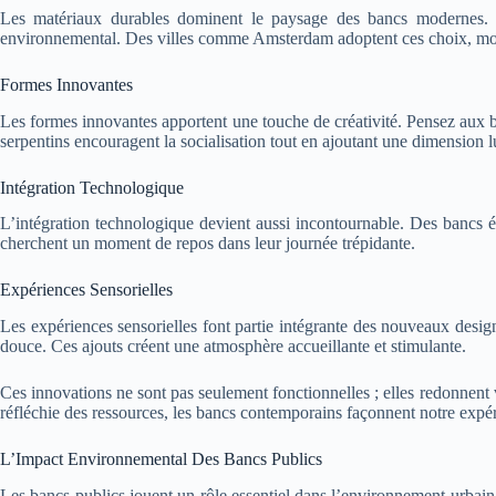
Les matériaux durables dominent le paysage des bancs modernes. Vo
environnemental. Des villes comme Amsterdam adoptent ces choix, mont
Formes Innovantes
Les formes innovantes apportent une touche de créativité. Pensez aux b
serpentins encouragent la socialisation tout en ajoutant une dimension 
Intégration Technologique
L’intégration technologique devient aussi incontournable. Des bancs équ
cherchent un moment de repos dans leur journée trépidante.
Expériences Sensorielles
Les expériences sensorielles font partie intégrante des nouveaux desi
douce. Ces ajouts créent une atmosphère accueillante et stimulante.
Ces innovations ne sont pas seulement fonctionnelles ; elles redonnent v
réfléchie des ressources, les bancs contemporains façonnent notre expé
L’Impact Environnemental Des Bancs Publics
Les bancs publics jouent un rôle essentiel dans l’environnement urbain