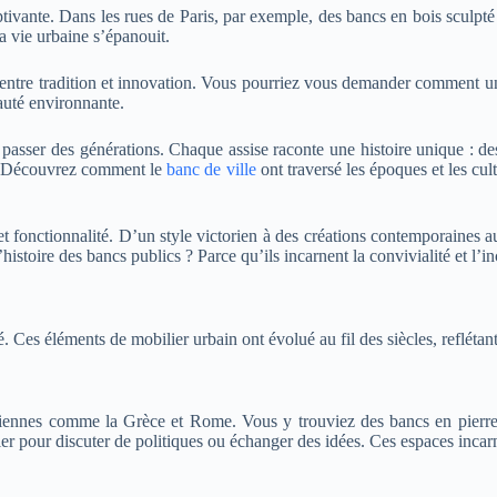
tivante. Dans les rues de Paris, par exemple, des bancs en bois sculpté 
la vie urbaine s’épanouit.
entre tradition et innovation. Vous pourriez vous demander comment un 
auté environnante.
 passer des générations. Chaque assise raconte une histoire unique : d
.
Découvrez comment le
banc de ville
ont traversé les époques et les cu
t fonctionnalité. D’un style victorien à des créations contemporaines a
istoire des bancs publics ? Parce qu’ils incarnent la convivialité et l’in
 Ces éléments de mobilier urbain ont évolué au fil des siècles, reflétant 
ciennes comme la Grèce et Rome. Vous y trouviez des bancs en pierre 
ler pour discuter de politiques ou échanger des idées. Ces espaces inca