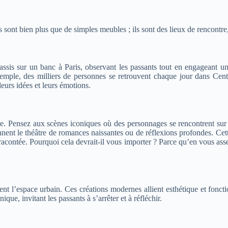
Ils sont bien plus que de simples meubles ; ils sont des lieux de rencontr
s assis sur un banc à Paris, observant les passants tout en engagean
emple, des milliers de personnes se retrouvent chaque jour dans Cent
leurs idées et leurs émotions.
onde. Pensez aux scènes iconiques où des personnages se rencontrent sur
nent le théâtre de romances naissantes ou de réflexions profondes. Cet
acontée. Pourquoi cela devrait-il vous importer ? Parce qu’en vous asse
nt l’espace urbain. Ces créations modernes allient esthétique et foncti
que, invitant les passants à s’arrêter et à réfléchir.