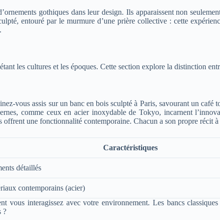
rnements gothiques dans leur design. Ils apparaissent non seulement d
lpté, entouré par le murmure d’une prière collective : cette expérience 
.
étant les cultures et les époques. Cette section explore la distinction ent
ez-vous assis sur un banc en bois sculpté à Paris, savourant un café t
rnes, comme ceux en acier inoxydable de Tokyo, incarnent l’innovati
nds offrent une fonctionnalité contemporaine. Chacun a son propre récit à
Caractéristiques
ents détaillés
riaux contemporains (acier)
ent vous interagissez avec votre environnement. Les bancs classique
s ?