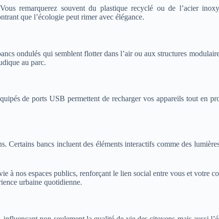
us remarquerez souvent du plastique recyclé ou de l’acier inoxyda
rant que l’écologie peut rimer avec élégance.
ancs ondulés qui semblent flotter dans l’air ou aux structures modulair
ludique au parc.
ipés de ports USB permettent de recharger vos appareils tout en profita
gns. Certains bancs incluent des éléments interactifs comme des lumiè
ie à nos espaces publics, renforçant le lien social entre vous et votre 
rience urbaine quotidienne.
, influençant non seulement la qualité de vie des citoyens mais aussi 